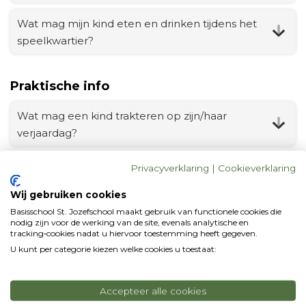
Wat mag mijn kind eten en drinken tijdens het
speelkwartier?
Praktische info
Wat mag een kind trakteren op zijn/haar
verjaardag?
Komt er ook een schoolfotograaf?
Privacyverklaring
|
Cookieverklaring
Wij gebruiken cookies
Wat kan ik doen om hoofdluis te voorkomen?
Basisschool St. Jozefschool maakt gebruik van functionele cookies die
nodig zijn voor de werking van de site, evenals analytische en
tracking‑cookies nadat u hiervoor toestemming heeft gegeven.
Waar en wanneer wordt er gegymd en
U kunt per categorie kiezen welke cookies u toestaat:
gezwommen?
Wat zijn de schooltijden?
Accepteer alle cookies