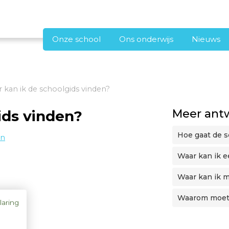
Onze school
Ons onderwijs
Nieuws
 kan ik de schoolgids vinden?
Meer ant
ids vinden?
Hoe gaat de 
en
Waar kan ik e
Waar kan ik m
Waarom moet 
laring