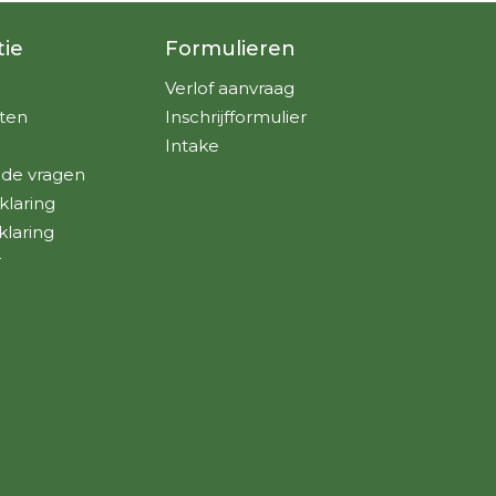
tie
Formulieren
Verlof aanvraag
ten
Inschrijfformulier
Intake
lde vragen
klaring
klaring
r