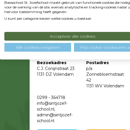
Basisschool St. Jozefschool maakt gebruik van functionele cookies die nodig
Contactgegevens
voor de werking van de site, evenals analytische en tracking‑cookies nadat 
hiervoor toestemming heeft gegeven.
U kunt per categorie kiezen welke cookies u toestaat:
Accepteer alle cookies
Alle cookies weigeren
Pas cookie voorkeuren 
Bezoekadres
Postadres
C.J. Conijnstraat 23
p/a
1131 DZ Volendam
Zonnebloemstraat
42
1131 WV Volendam
0299 - 364718
info@sintjozef-
school.nl,
admin@sintjozef-
school.nl