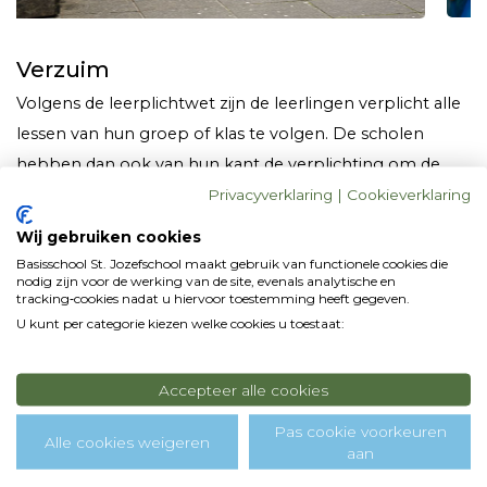
Verzuim
Volgens de leerplichtwet zijn de leerlingen verplicht alle
lessen van hun groep of klas te volgen. De scholen
hebben dan ook van hun kant de verplichting om de
lessen zoveel mogelijk te geven. U als ouder/verzorger
Privacyverklaring
|
Cookieverklaring
kunt er veel toe bijdra­gen dat uw kind zo weinig mogelijk
Wij gebruiken cookies
verzuimt door bijvoorbeeld bezoek aan de (tand)arts,
Basisschool St. Jozefschool maakt gebruik van functionele cookies die
nodig zijn voor de werking van de site, evenals analytische en
indien mo­gelijk, buiten schooltijd te laten vallen.
tracking‑cookies nadat u hiervoor toestemming heeft gegeven.
U kunt per categorie kiezen welke cookies u toestaat:
U dient zich te realiseren dat uw kind erbij ge­baat is de
lessen zoveel mogelijk te volgen, zo­dat er sprake is van
een ononderbroken leerproces. Is dit echt niet mogelijk,
Accepteer alle cookies
bijvoorbeeld door ziekte, een bezoek aan een specialist
Pas cookie voorkeuren
Alle cookies weigeren
wat alleen onder schooltijd kan of een andere niet te
aan
voorkomen oorzaak, dan dient u de school hiervan op