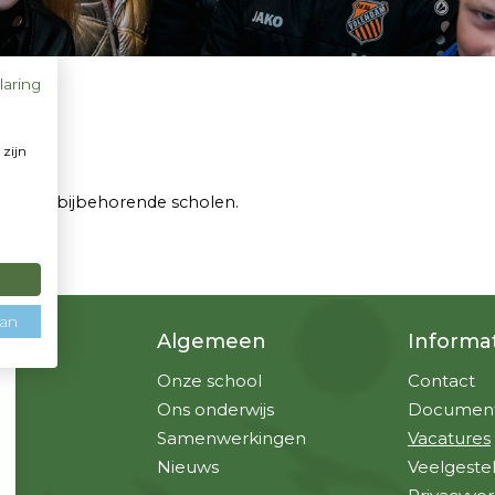
laring
 zijn
u
SKOV en bijbehorende scholen.
aan
Algemeen
Informa
Onze school
Contact
Ons onderwijs
Documen
Samenwerkingen
Vacatures
Nieuws
Veelgeste