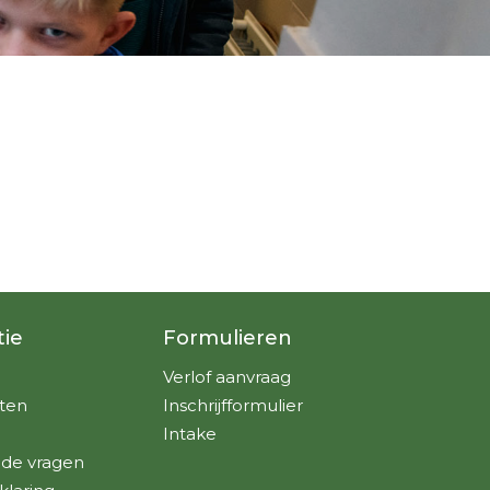
tie
Formulieren
Verlof aanvraag
ten
Inschrijfformulier
Intake
lde vragen