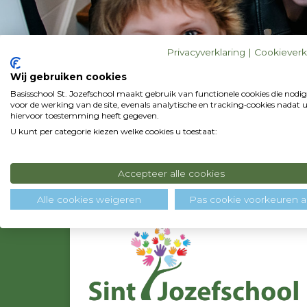
Privacyverklaring
|
Cookieverk
St. Jozefschool
Vacatures
Wij gebruiken cookies
Vacatures
Basisschool St. Jozefschool maakt gebruik van functionele cookies die nodig
voor de werking van de site, evenals analytische en tracking‑cookies nadat 
hiervoor toestemming heeft gegeven.
Bekijk hier de openstaande vacatures van de 
U kunt per categorie kiezen welke cookies u toestaat:
Accepteer alle cookies
Contactgegevens
Alle cookies weigeren
Pas cookie voorkeuren 