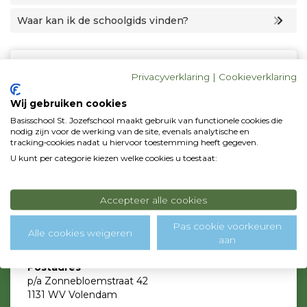
Waar kan ik de schoolgids vinden?
Privacyverklaring
|
Cookieverklaring
Contactgegevens
Wij gebruiken cookies
Basisschool St. Jozefschool maakt gebruik van functionele cookies die
nodig zijn voor de werking van de site, evenals analytische en
tracking‑cookies nadat u hiervoor toestemming heeft gegeven.
U kunt per categorie kiezen welke cookies u toestaat:
Accepteer alle cookies
Bezoekadres
Pas cookie voorkeuren
Alle cookies weigeren
C.J. Conijnstraat 23
aan
1131 DZ Volendam
Postadres
p/a Zonnebloemstraat 42
1131 WV Volendam