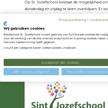
Op St. Jozefschool bestaat de mogelijkheid o
donderdag en vrijdag te laten overblijven. Er wo
Zij ontvangen daarvoor een (onbelaste) vrijwill
Privacyverklaring
|
Cookieverk
SKOV. Per kind wordt per keer een klein bedra
Wij gebruiken cookies
worden aangeschaft.
Basisschool St. Jozefschool maakt gebruik van functionele cookies die nodig
De coördinerende ouders hopen dat de ouders
voor de werking van de site, evenals analytische en tracking‑cookies nadat 
hiervoor toestemming heeft gegeven.
meehelpen in de organisatie van het overblijve
U kunt per categorie kiezen welke cookies u toestaat:
voor een overblijfmiddag.
Accepteer alle cookies
Alle cookies weigeren
Pas cookie voorkeuren 
Contactgegevens