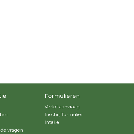
tie
Formulieren
Verlof aanvraag
ten
Inschrijfformulier
Intake
lde vragen