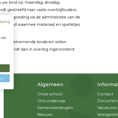
m uw kind op maandag, dinsdag,
rdt gestreefd naar vaste overblijfouders.
igersvergoeding via de administratie van de
laring
gje geïnd waarmee materiaal en spelletjes
 zijn
 van deelnemende kinderen willen
u
n. U wordt dan in overleg ingeroosterd
aan
Algemeen
Informa
Onze school
Contact
Ons onderwijs
Documen
Samenwerkingen
Vacatures
Nieuws
Veelgeste