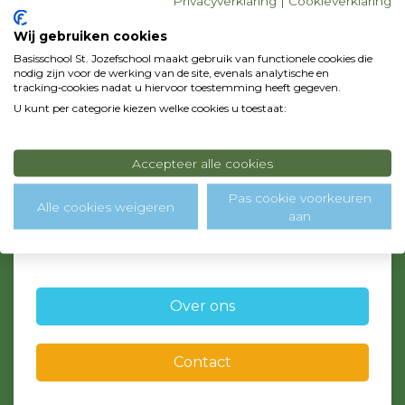
Privacyverklaring
|
Cookieverklaring
Wij gebruiken cookies
Basisschool St. Jozefschool maakt gebruik van functionele cookies die
nodig zijn voor de werking van de site, evenals analytische en
tracking‑cookies nadat u hiervoor toestemming heeft gegeven.
Bezoekadres
U kunt per categorie kiezen welke cookies u toestaat:
C.J. Conijnstraat 23
1131 DZ Volendam
Postadres
Accepteer alle cookies
p/a Zonnebloemstraat 42
1131 WV Volendam
Pas cookie voorkeuren
Alle cookies weigeren
aan
0299 - 364718
info@sintjozef-school.nl, admin@sintjozef-school.nl
Over ons
Contact