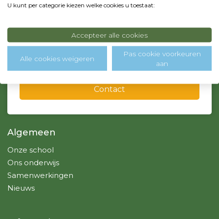
U kunt per categorie kiezen welke cookies u toestaat:
0299 - 364718
info@sintjozef-school.nl, admin@sintjozef-school.nl
Accepteer alle cookies
Pas cookie voorkeuren
Over ons
Alle cookies weigeren
aan
Contact
Algemeen
Onze school
Ons onderwijs
Samenwerkingen
Nieuws