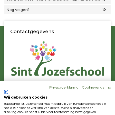
Nog vragen?
Contactgegevens
Bezoekadres
Privacyverklaring
|
Cookieverklaring
C.J. Conijnstraat 23
1131 DZ Volendam
Wij gebruiken cookies
Postadres
Basisschool St. Jozefschool maakt gebruik van functionele cookies die
p/a Zonnebloemstraat 42
nodig zijn voor de werking van de site, evenals analytische en
tracking‑cookies nadat u hiervoor toestemming heeft gegeven.
1131 WV Volendam