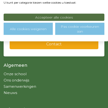
U kunt per categorie kiezen welke cookies u toestaat:
0299 - 364718
info@sintjozef-school.nl, admin@sintjozef-school.nl
Accepteer alle cookies
Pas cookie voorkeuren
Over ons
Alle cookies weigeren
aan
Contact
Algemeen
Onze school
Ons onderwijs
Samenwerkingen
Nieuws