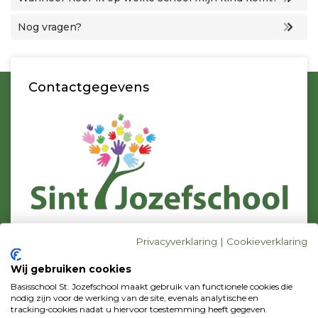
Nog vragen?
Contactgegevens
Bezoekadres
Privacyverklaring
|
Cookieverklaring
C.J. Conijnstraat 23
1131 DZ Volendam
Wij gebruiken cookies
Postadres
Basisschool St. Jozefschool maakt gebruik van functionele cookies die
p/a Zonnebloemstraat 42
nodig zijn voor de werking van de site, evenals analytische en
tracking‑cookies nadat u hiervoor toestemming heeft gegeven.
1131 WV Volendam