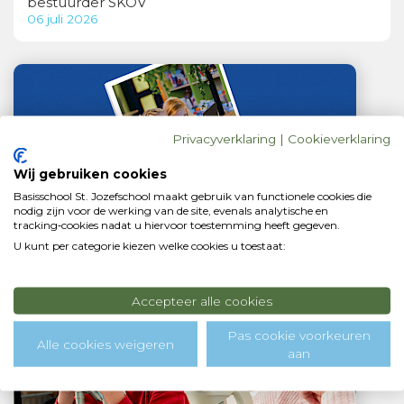
bestuurder SKOV
06 juli 2026
Privacyverklaring
|
Cookieverklaring
Wij gebruiken cookies
Basisschool St. Jozefschool maakt gebruik van functionele cookies die
nodig zijn voor de werking van de site, evenals analytische en
tracking‑cookies nadat u hiervoor toestemming heeft gegeven.
Jaarverslag 2025 SKOV
U kunt per categorie kiezen welke cookies u toestaat:
01 juli 2026
Accepteer alle cookies
Pas cookie voorkeuren
Alle cookies weigeren
aan