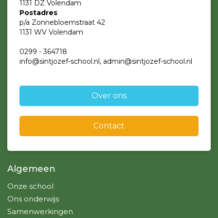
1131 DZ Volendam
Postadres
p/a Zonnebloemstraat 42
1131 WV Volendam
0299 - 364718
info@sintjozef-school.nl, admin@sintjozef-school.nl
Over ons
Contact
Algemeen
Onze school
Ons onderwijs
Samenwerkingen