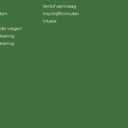
Verlof aanvraag
ten
Inschrijfformulier
Intake
lde vragen
klaring
klaring
r