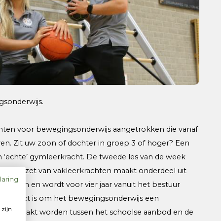
gsonderwijs.
chten voor bewegingsonderwijs aangetrokken die vanaf
ven. Zit uw zoon of dochter in groep 3 of hoger? Een
n ‘echte’ gymleerkracht. De tweede les van de week
. De inzet van vakleerkrachten maakt onderdeel uit
laring
inderen en wordt voor vier jaar vanuit het bestuur
et project is om het bewegingsonderwijs een
 zijn
ing gemaakt worden tussen het schoolse aanbod en de
u