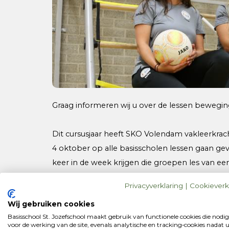
Graag informeren wij u over de lessen bewegin
Dit cursusjaar heeft SKO Volendam vakleerkra
4 oktober op alle basisscholen lessen gaan ge
keer in de week krijgen die groepen les van ee
wordt door de eigen groepsleerkracht verzorgd
Privacyverklaring
|
Cookieverk
van het project: Beter Bewegen Kansrijk voor K
Wij gebruiken cookies
bekostigd. De belangrijkste doelstelling van h
Basisschool St. Jozefschool maakt gebruik van functionele cookies die nodig
kwaliteitsimpuls te geven. Ook zal er verbind
voor de werking van de site, evenals analytische en tracking‑cookies nadat 