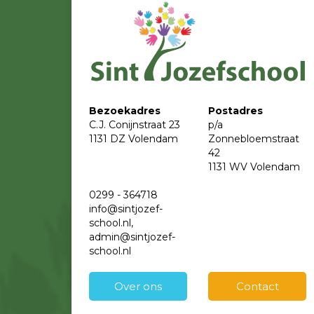
Bezoekadres
Postadres
C.J. Conijnstraat 23
p/a
1131 DZ Volendam
Zonnebloemstraat
42
1131 WV Volendam
0299 - 364718
info@sintjozef-
school.nl,
admin@sintjozef-
school.nl
Over ons
Contact