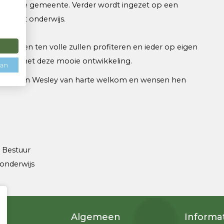
den in de gemeente. Verder wordt ingezet op een
rtgezet onderwijs.
kinderen ten volle zullen profiteren en ieder op eigen
rg blij met deze mooie ontwikkeling.
aan
abrielle en Wesley van harte welkom en wensen hen
 Bestuur
onderwijs
Algemeen
Informa