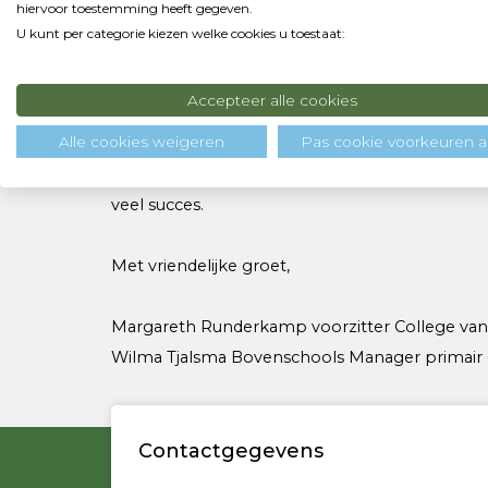
hiervoor toestemming heeft gegeven.
naschoolse activiteiten die georganiseerd wor
U kunt per categorie kiezen welke cookies u toestaat:
goede doorgaande lijn tussen het basis- en voo
Accepteer alle cookies
Met de inzet van vakexperts hopen we dat alle 
niveau en met plezier mee kan doen. Wij zijn e
Alle cookies weigeren
Pas cookie voorkeuren 
Ook heten we (van links naar rechts) Yalou, G
veel succes.
Met vriendelijke groet,
Margareth Runderkamp voorzitter College van
Wilma Tjalsma Bovenschools Manager primair 
Contactgegevens