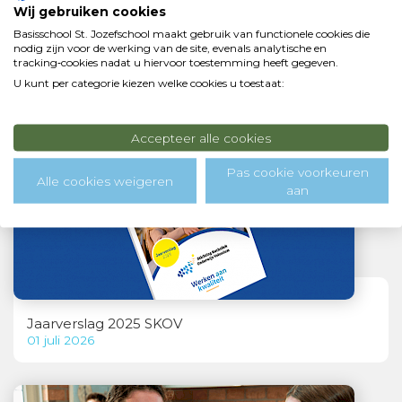
Wij gebruiken cookies
Basisschool St. Jozefschool maakt gebruik van functionele cookies die
nodig zijn voor de werking van de site, evenals analytische en
tracking‑cookies nadat u hiervoor toestemming heeft gegeven.
Bob van den Steenhoven benoemd als nieuwe
bestuurder SKOV
U kunt per categorie kiezen welke cookies u toestaat:
06 juli 2026
Accepteer alle cookies
Pas cookie voorkeuren
Alle cookies weigeren
aan
Jaarverslag 2025 SKOV
01 juli 2026