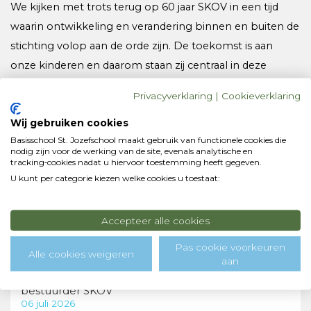
We kijken met trots terug op 60 jaar SKOV in een tijd
waarin ontwikkeling en verandering binnen en buiten de
stichting volop aan de orde zijn. De toekomst is aan
onze kinderen en daarom staan zij centraal in deze
feestweek. We wensen hen en alle overige genodigden
Privacyverklaring
|
Cookieverklaring
veel plezier en mooie ontmoetingen toe!
Wij gebruiken cookies
Basisschool St. Jozefschool maakt gebruik van functionele cookies die
nodig zijn voor de werking van de site, evenals analytische en
tracking‑cookies nadat u hiervoor toestemming heeft gegeven.
U kunt per categorie kiezen welke cookies u toestaat:
Accepteer alle cookies
Pas cookie voorkeuren
Alle cookies weigeren
aan
Bob van den Steenhoven benoemd als nieuwe
bestuurder SKOV
06 juli 2026