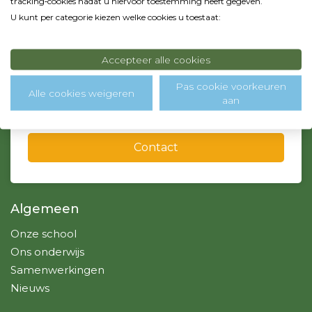
tracking‑cookies nadat u hiervoor toestemming heeft gegeven.
1131 WV Volendam
U kunt per categorie kiezen welke cookies u toestaat:
0299 - 364718
info@sintjozef-school.nl, admin@sintjozef-school.nl
Accepteer alle cookies
Pas cookie voorkeuren
Alle cookies weigeren
aan
Over ons
Contact
Algemeen
Onze school
Ons onderwijs
Samenwerkingen
Nieuws