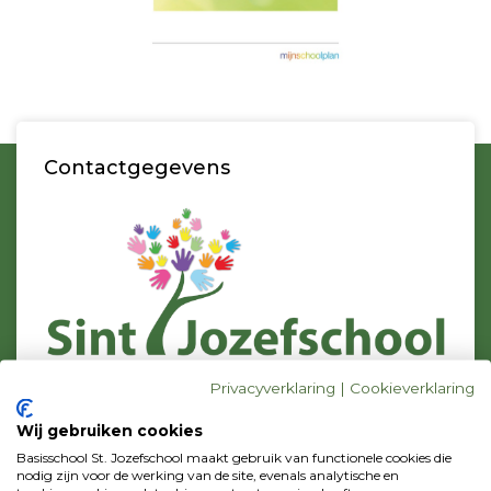
Contactgegevens
Privacyverklaring
|
Cookieverklaring
Bezoekadres
C.J. Conijnstraat 23
Wij gebruiken cookies
1131 DZ Volendam
Basisschool St. Jozefschool maakt gebruik van functionele cookies die
Postadres
nodig zijn voor de werking van de site, evenals analytische en
p/a Zonnebloemstraat 42