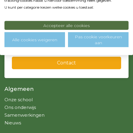
tracking‑cookies nadat u hiervoor toestemming heeft gegeven.
1131 WV Volendam
U kunt per categorie kiezen welke cookies u toestaat:
0299 - 364718
info@sintjozef-school.nl, admin@sintjozef-school.nl
Accepteer alle cookies
Pas cookie voorkeuren
Alle cookies weigeren
aan
Over ons
Contact
Algemeen
Onze school
Ons onderwijs
Samenwerkingen
Nieuws