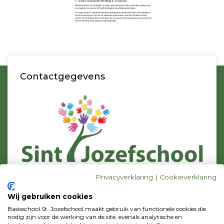
Contactgegevens
Privacyverklaring
|
Cookieverklaring
Bezoekadres
C.J. Conijnstraat 23
Wij gebruiken cookies
1131 DZ Volendam
Basisschool St. Jozefschool maakt gebruik van functionele cookies die
Postadres
nodig zijn voor de werking van de site, evenals analytische en
p/a Zonnebloemstraat 42