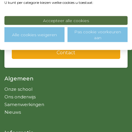
U kunt per categorie kiezen welke cookies u toestaat:
0299 - 364718
info@sintjozef-school.nl, admin@sintjozef-school.nl
Accepteer alle cookies
Pas cookie voorkeuren
Over ons
Alle cookies weigeren
aan
Contact
Algemeen
Onze school
Ons onderwijs
Samenwerkingen
Nieuws