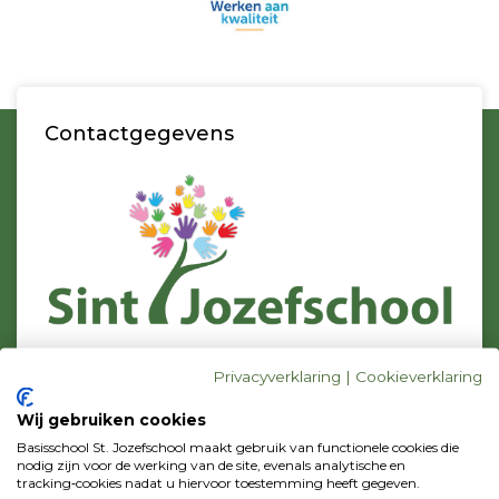
Contactgegevens
Bezoekadres
Privacyverklaring
|
Cookieverklaring
C.J. Conijnstraat 23
1131 DZ Volendam
Wij gebruiken cookies
Postadres
Basisschool St. Jozefschool maakt gebruik van functionele cookies die
p/a Zonnebloemstraat 42
nodig zijn voor de werking van de site, evenals analytische en
tracking‑cookies nadat u hiervoor toestemming heeft gegeven.
1131 WV Volendam