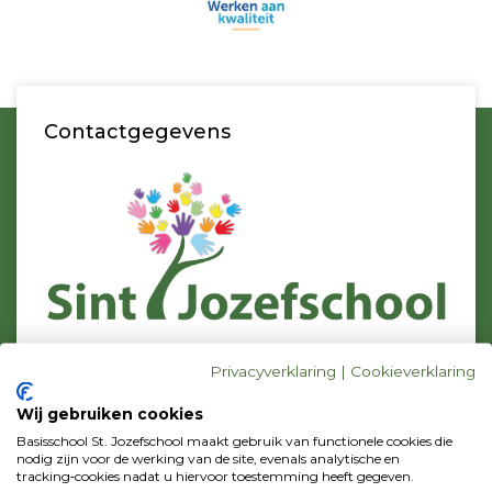
Contactgegevens
Bezoekadres
Privacyverklaring
|
Cookieverklaring
C.J. Conijnstraat 23
1131 DZ Volendam
Wij gebruiken cookies
Postadres
Basisschool St. Jozefschool maakt gebruik van functionele cookies die
p/a Zonnebloemstraat 42
nodig zijn voor de werking van de site, evenals analytische en
tracking‑cookies nadat u hiervoor toestemming heeft gegeven.
1131 WV Volendam