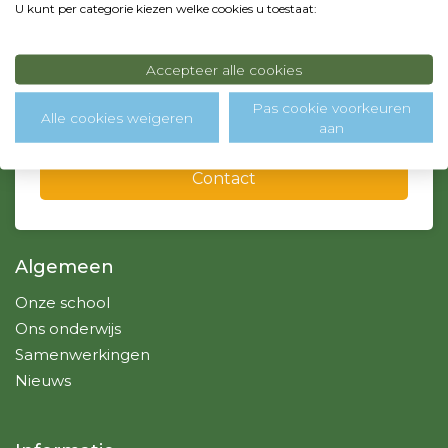
U kunt per categorie kiezen welke cookies u toestaat:
0299 - 364718
info@sintjozef-school.nl, admin@sintjozef-school.nl
Accepteer alle cookies
Pas cookie voorkeuren
Over ons
Alle cookies weigeren
aan
Contact
Algemeen
Onze school
Ons onderwijs
Samenwerkingen
Nieuws