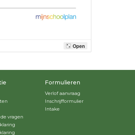
tie
Formulieren
Verlof aanvraag
ten
Inschrijfformulier
Intake
lde vragen
klaring
klaring