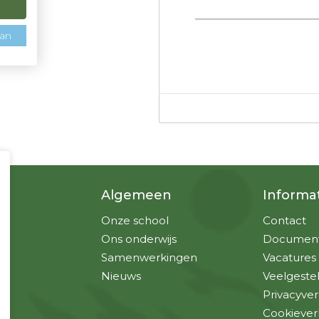
aan
Algemeen
Informa
Onze school
Contact
Ons onderwijs
Documen
Samenwerkingen
Vacatures
Nieuws
Veelgeste
Privacyver
Cookiever