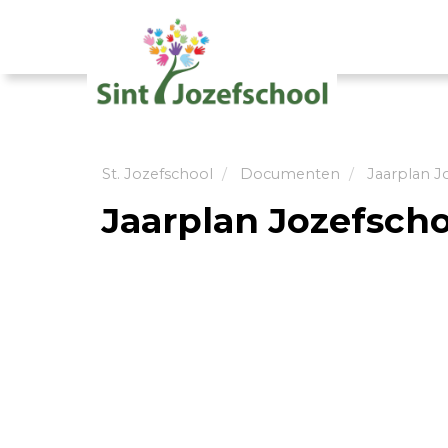
St. Jozefschool
Documenten
Jaarplan J
Jaarplan Jozefsch