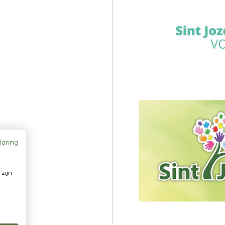
laring
 zijn
u